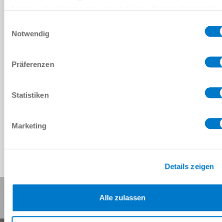
예비 부품 BOM
Nutzung der Dienste gesammelt haben.
Datenschutzerklär
다운로드
Einwilligungsauswahl
Notwendig
Präferenzen
CAD 데이터 다운로드
Statistiken
다운로드
Marketing
Details zeigen
이 페이지 공유:
Alle zulassen