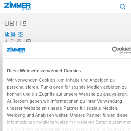
시작
제품
구성 부품
핸들링 기술
액세서리
액세서리 레퍼런스
UB115
범용 조
시리즈 UB
장바구니에 추가
비교에 추가
Diese Webseite verwendet Cookies
Wir verwenden Cookies, um Inhalte und Anzeigen zu
기술 데이터
personalisieren, Funktionen für soziale Medien anbieten zu
können und die Zugriffe auf unsere Website zu analysieren.
Außerdem geben wir Informationen zu Ihrer Verwendung
다운로드
unserer Website an unsere Partner für soziale Medien,
Werbung und Analysen weiter. Unsere Partner führen diese
Informationen möglicherweise mit weiteren Daten zusammen
die Sie ihnen bereitgestellt haben oder die sie im Rahmen Ihr