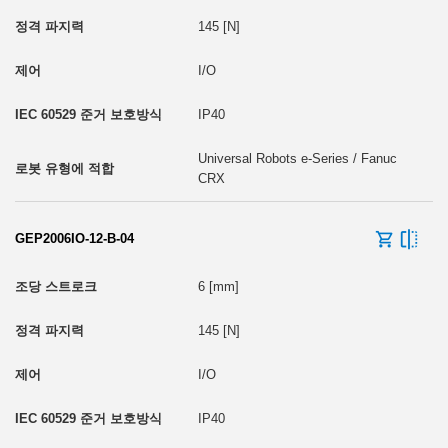
145 [N]
I/O
IP40
Universal Robots e-Series / Fanuc
CRX
GEP2006IO-12-B-04
6 [mm]
145 [N]
I/O
IP40