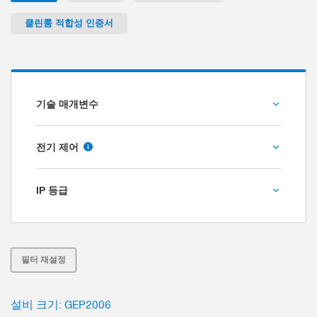
클린룸 적합성 인증서
기술 매개변수
조당 스트로크 [mm]
전기 제어
I/O
IP 등급
IO-Link
그립력 [N]
IP40
IP54
필터 재설정
그리퍼 조 최대 길이 [mm]
설비 크기: GEP2006