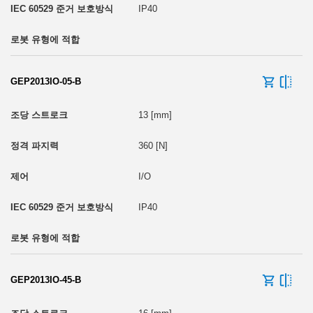
IP40
GEP2013IO-05-B
13 [mm]
360 [N]
I/O
IP40
GEP2013IO-45-B