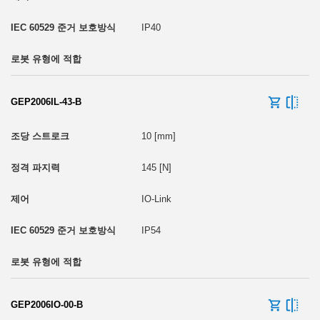
IP40
GEP2006IL-43-B
10 [mm]
145 [N]
IO-Link
IP54
GEP2006IO-00-B