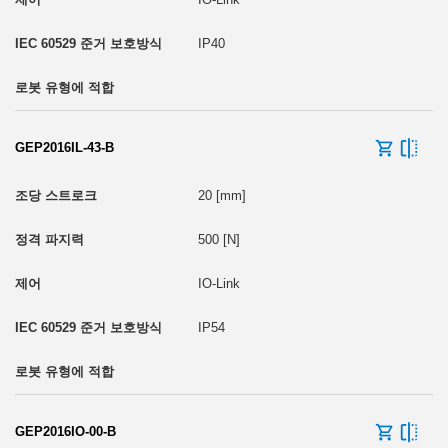
IP40
GEP2016IL-43-B
20 [mm]
500 [N]
IO-Link
IP54
GEP2016IO-00-B