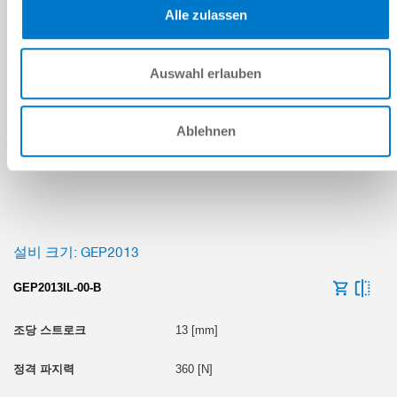
Alle zulassen
200 [N]
I/O
Auswahl erlauben
IP40
Ablehnen
Universal Robots
설비 크기: GEP2013
GEP2013IL-00-B
13 [mm]
360 [N]