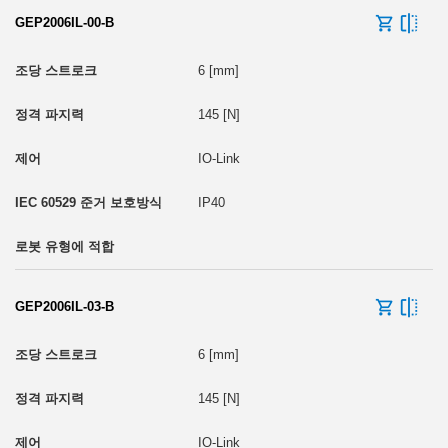
GEP2006IL-00-B
6 [mm]
그리퍼 무게 [kg]
145 [N]
IO-Link
0
IP40
GEP2006IL-03-B
6 [mm]
145 [N]
IO-Link