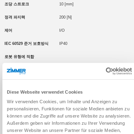
10 [mm]
200 [N]
I/O
IP40
GEP2010IO-45-B
13 [mm]
Diese Webseite verwendet Cookies
Wir verwenden Cookies, um Inhalte und Anzeigen zu
200 [N]
personalisieren, Funktionen für soziale Medien anbieten zu
I/O
können und die Zugriffe auf unsere Website zu analysieren.
Außerdem geben wir Informationen zu Ihrer Verwendung
IP54
unserer Website an unsere Partner für soziale Medien,