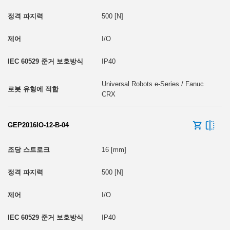
500 [N]
I/O
IP40
Universal Robots e-Series / Fanuc
CRX
GEP2016IO-12-B-04
16 [mm]
500 [N]
I/O
IP40