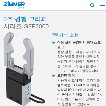
시작
제품
구성 부품
핸들링 기술
2-조 평행 그리퍼
시리즈 GEP2
2조 평행 그리퍼
시리즈 GEP2000
"전기식 소형"
작은 설치 공간에서 최대 스트
로크
형상 결합 그리핑이나 매우 다
양한 부품을 운반하지만 설치
공간과 부하 용량이 제한되어
큰 스트로크가 필요한 경우라
면? 이 그리퍼가 정답입니다!
초간단 제어
사용자 선호에 따라 그리퍼를
밸브처럼 IO Port로 제어하는
방식과 IO-Link로 제어하는 방
식 중에서 선택할 수 있습니다.
어느 방식이든 제어장치에 쉽
게 통합할 수 있습니다.