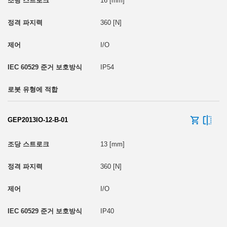
16 [mm]
360 [N]
I/O
IP54
GEP2013IO-12-B-01
13 [mm]
360 [N]
I/O
IP40