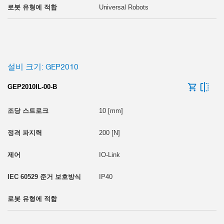
Universal Robots
설비 크기: GEP2010
GEP2010IL-00-B
10 [mm]
200 [N]
IO-Link
IP40