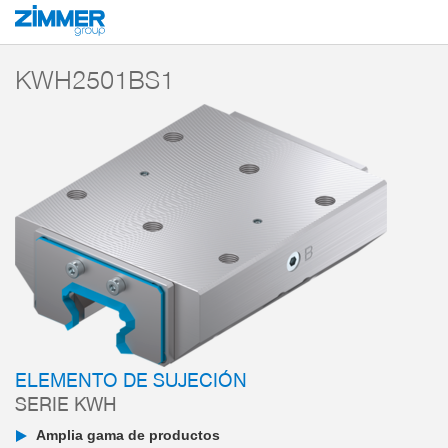
Inicio
Productos
Componentes
Tecnología de sujeción y frenado
Elem
KWH2501BS1
ELEMENTO DE SUJECIÓN
SERIE KWH
Amplia gama de productos