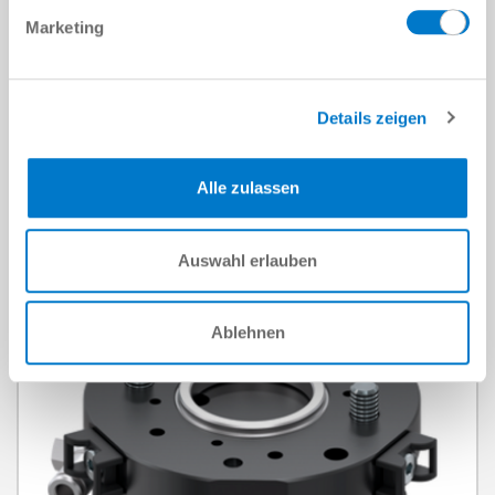
Marketing
로봇 독립적
Details zeigen
RSB-00-36-00003-A
듀오 세트: 공압식 2조 평행 그리퍼 GPP5000
Alle zulassen
세부 정보
턱당 스트로크
6 mm
그립력
330 N
그리퍼 조 길이
100 mm
IP 클래스
IP64
Auswahl erlauben
무게
1.8 kg
Ablehnen