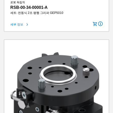
로봇 독립적
RSB-00-34-00001-A
세트: 전동식 2조 평행 그리퍼 GEP5010
세부 정보
턱당 스트로크
10 mm
그립력
1520 N
그리퍼 조 길이
160 mm
IP 클래스
IP64
무게
2.8 kg