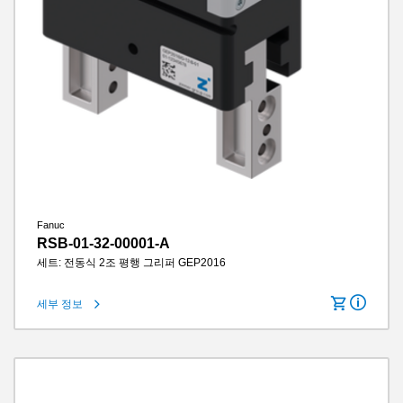
Fanuc
RSB-01-32-00001-A
세트: 전동식 2조 평행 그리퍼 GEP2016
세부 정보
로봇 유형에 적합
Universal Robots e-Series / Fanuc CRX
턱당 스트로크
16 mm
그립력
500 N
그리퍼 조 길이
120 mm
IP 클래스
IP40
무게
1.2 kg