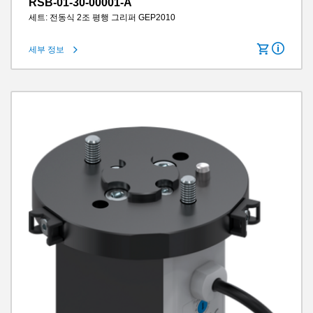
RSB-01-30-00001-A
세트: 전동식 2조 평행 그리퍼 GEP2010
세부 정보
로봇 유형에 적합
Universal Robots e-Series / Fanuc CRX
턱당 스트로크
10 mm
그립력
200 N
그리퍼 조 길이
80 mm
IP 클래스
IP40
무게
0.48 kg