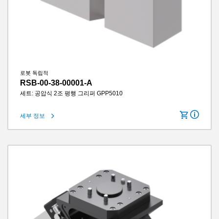
로봇 독립적
RSB-00-38-00001-A
세트: 공압식 2조 평행 그리퍼 GPP5010
세부 정보
턱당 스트로크
10 mm
그립력
1260 N
그리퍼 조 길이
145 mm
IP 클래스
IP64
무게
2.3 kg