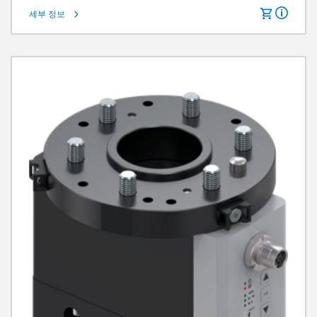
세부 정보
턱당 스트로크
16 mm
그립력
500 N
그리퍼 조 길이
120 mm
IP 클래스
IP40
무게
2.4 kg