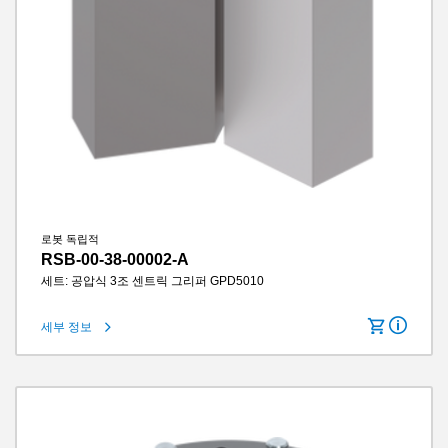
로봇 독립적
RSB-00-38-00002-A
세트: 공압식 3조 센트릭 그리퍼 GPD5010
세부 정보
턱당 스트로크
10 mm
그립력
3140 N
그리퍼 조 길이
145 mm
IP 클래스
IP64
무게
3.6 kg