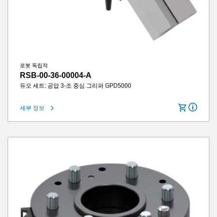
로봇 독립적
RSB-00-36-00004-A
듀오 세트: 공압 3-조 중심 그리퍼 GPD5000
세부 정보
턱당 스트로크
6 mm
그립력
740 N
그리퍼 조 길이
100 mm
IP 클래스
IP64
무게
2.4 kg