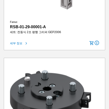
Fanuc
RSB-01-29-00001-A
세트: 전동식 2조 평행 그리퍼 GEP2006
세부 정보
로봇 유형에 적합
Universal Robots e-Series / Fanuc CRX
턱당 스트로크
6 mm
그립력
145 N
그리퍼 조 길이
60 mm
IP 클래스
IP40
무게
0.36 kg