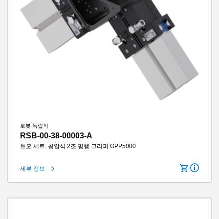
로봇 독립적
RSB-00-38-00003-A
듀오 세트: 공압식 2조 평행 그리퍼 GPP5000
세부 정보
턱당 스트로크
10 mm
그립력
1260 N
그리퍼 조 길이
145 mm
IP 클래스
IP64
무게
5.8 kg