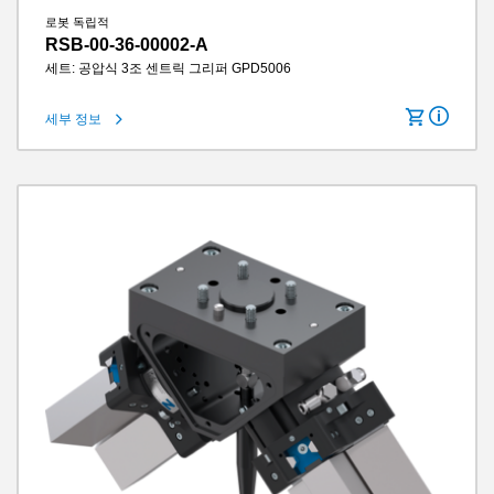
로봇 독립적
RSB-00-36-00002-A
세트: 공압식 3조 센트릭 그리퍼 GPD5006
세부 정보
턱당 스트로크
6 mm
그립력
740 N
그리퍼 조 길이
100 mm
IP 클래스
IP64
무게
0.96 kg