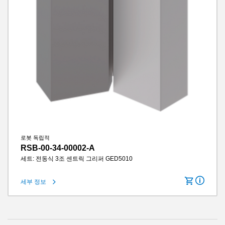
로봇 독립적
RSB-00-34-00002-A
세트: 전동식 3조 센트릭 그리퍼 GED5010
세부 정보
턱당 스트로크
10 mm
그립력
1520 N
그리퍼 조 길이
160 mm
IP 클래스
IP64
무게
3.9 kg