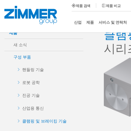
제품 검색
제품 비교
시작
제품
구성 부품
클램핑 및 브레이킹 기술
산업
제품
서비스 및 연락처
클램
제품
시리
새 소식
구성 부품
핸들링 기술
로봇 공학
진공 기술
산업용 통신
클램핑 및 브레이킹 기술