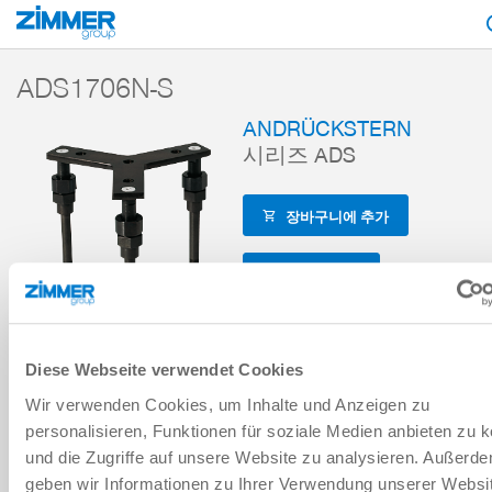
시작
제품
구성 부품
핸들링 기술
액세서리
액세서리 레퍼런스
ADS1706N-S
ANDRÜCKSTERN
시리즈 ADS
장바구니에 추가
비교에 추가
Diese Webseite verwendet Cookies
Wir verwenden Cookies, um Inhalte und Anzeigen zu
기술 데이터
personalisieren, Funktionen für soziale Medien anbieten zu 
und die Zugriffe auf unsere Website zu analysieren. Außerd
geben wir Informationen zu Ihrer Verwendung unserer Websi