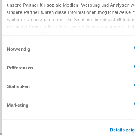
다운로드
unsere Partner für soziale Medien, Werbung und Analysen we
Unsere Partner führen diese Informationen möglicherweise m
weiteren Daten zusammen, die Sie ihnen bereitgestellt habe
die sie im Rahmen Ihrer Nutzung der Dienste gesammelt ha
예비 부품 BOM
Datenschutzerklärung
다운로드
Einwilligungsauswahl
Notwendig
Präferenzen
CAD 데이터 다운로드
Statistiken
다운로드
Marketing
Details zei