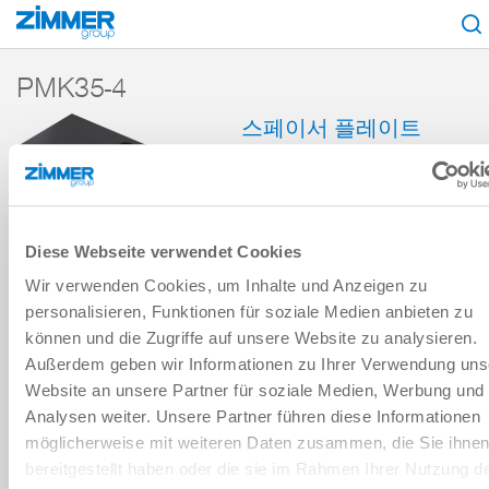
시작
제품
구성 부품
핸들링 기술
액세서리
액세서리 레퍼런스
PMK35-4
스페이서 플레이트
시리즈
장바구니에 추가
Diese Webseite verwendet Cookies
비교에 추가
Wir verwenden Cookies, um Inhalte und Anzeigen zu
personalisieren, Funktionen für soziale Medien anbieten zu
können und die Zugriffe auf unsere Website zu analysieren.
Außerdem geben wir Informationen zu Ihrer Verwendung uns
기술 데이터
Website an unsere Partner für soziale Medien, Werbung und
Analysen weiter. Unsere Partner führen diese Informationen
möglicherweise mit weiteren Daten zusammen, die Sie ihne
다운로드
bereitgestellt haben oder die sie im Rahmen Ihrer Nutzung d