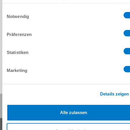
Dienste gesammelt haben.
Datenschutzerklärung
Einwilligungsauswahl
CAD 데이터 다운로드
Notwendig
다운로드
Präferenzen
Statistiken
Marketing
Details zeigen
이 페이지 공유:
Alle zulassen