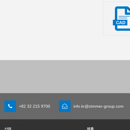
+82 32 215 9700
info.kr@zimmer-group.com
산업
제품