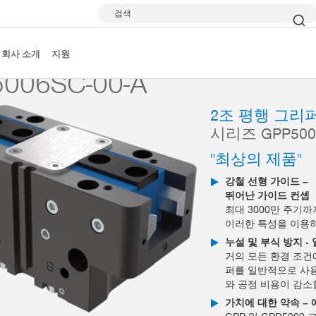
검색
 그리퍼
시리즈 GPP5000
GPP5006SC-00-A
회사 소개
지원
006SC-00-A
2조 평행 그리
시리즈 GPP500
"최상의 제품"
강철 선형 가이드 –
뛰어난 가이드 컨셉
최대 3000만 주기
이러한 특성을 이용
누설 및 부식 방지 -
거의 모든 환경 조건
퍼를 일반적으로 사용
와 공정 비용이 감소
가치에 대한 약속 –