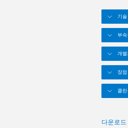
기술
부속
개별
장점
클린
다운로드