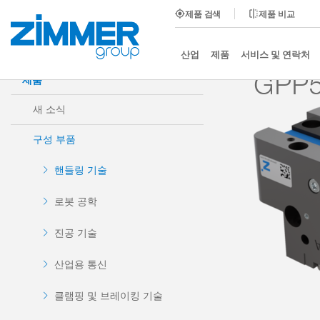
제품 검색
제품 비교
시작
제품
구성 부품
핸들링 기술
2-조 평행
산업
제품
서비스 및 연락처
GPP5
제품
새 소식
구성 부품
핸들링 기술
로봇 공학
진공 기술
산업용 통신
클램핑 및 브레이킹 기술