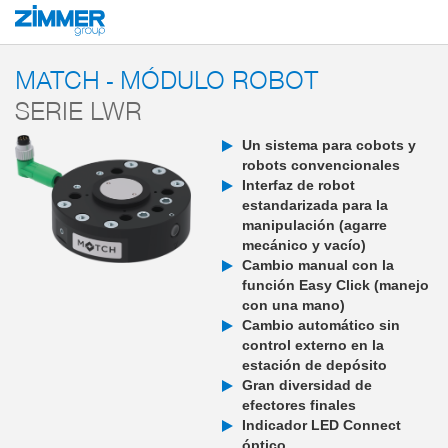
Inicio
Productos
Componentes
Robótica
MATCH - End-of-Arm-Ecos
MATCH - MÓDULO ROBOT
SERIE LWR
Un sistema para cobots y
robots convencionales
Interfaz de robot
estandarizada para la
manipulación (agarre
mecánico y vacío)
Cambio manual con la
función Easy Click (manejo
con una mano)
Cambio automático sin
control externo en la
estación de depósito
Gran diversidad de
efectores finales
Indicador LED Connect
óptico