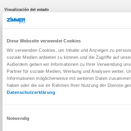
IO-Link
Diese Webseite verwendet Cookies
Wir verwenden Cookies, um Inhalte und Anzeigen zu personal
LWR50F-00-05-A
soziale Medien anbieten zu können und die Zugriffe auf unse
Außerdem geben wir Informationen zu Ihrer Verwendung uns
ISO TK 50
Partner für soziale Medien, Werbung und Analysen weiter. U
Informationen möglicherweise mit weiteren Daten zusammen, d
Sí
haben oder die sie im Rahmen Ihrer Nutzung der Dienste g
Datenschutzerklärung
IO-Link
Einwilligungsauswahl
Notwendig
LWR50F-00-06-A