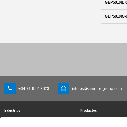
GEP5010IL-0
GEP5010IO-
+34 91 882-2623
info.es@zimmer-group.com
Industrias
Productos
Movilidad
Novedades
Ingenería de máquina e instalaciones
Componentes