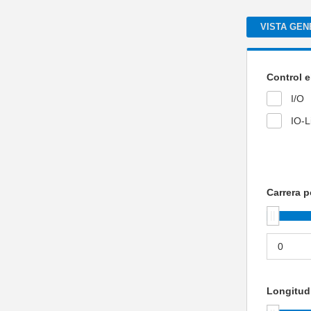
VISTA GEN
Control e
I/O
IO-L
Carrera 
Longitud