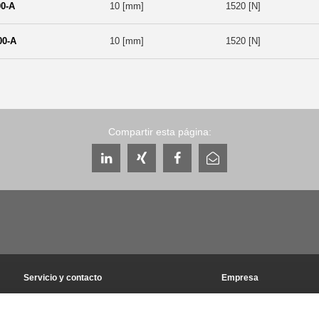
0-A
10 [mm]
1520 [N]
00-A
10 [mm]
1520 [N]
Compartir esta página:
Servicio y contacto
Empresa
Personas de contacto a escala mundial
THE KNOW-HOW FACT
Contacto de servicio
Historia