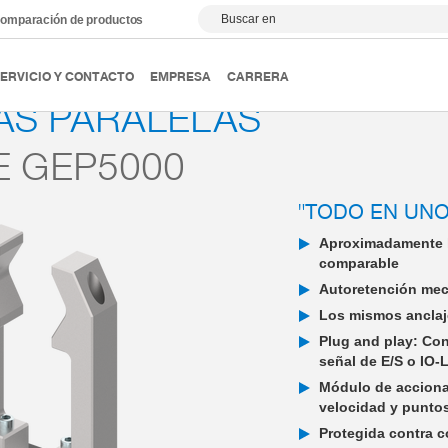
Buscar en
omparación de productos
ipulación
Pinzas paralelas
Serie GEP5000
ERVICIO Y CONTACTO
EMPRESA
CARRERA
AS PARALELAS
E GEP5000
"TODO EN UNO
Aproximadamente l
comparable
Autoretención mecá
Los mismos anclaj
Plug and play: Con
señal de E/S o IO-
Módulo de accionam
velocidad y punto
Protegida contra c