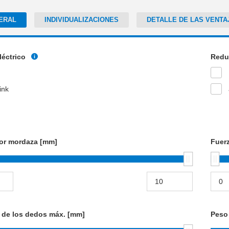
ERAL
INDIVIDUALIZACIONES
DETALLE DE LAS VENTA
léctrico
Redu
ink
por mordaza [mm]
Fuerz
 de los dedos máx. [mm]
Peso 