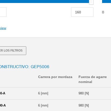
0
view
R LOS FILTROS
ONSTRUCTIVO: GEP5006
Carrera por mordaza
Fuerza de agarre
nominal
0-A
6 [mm]
980 [N]
00-A
6 [mm]
980 [N]