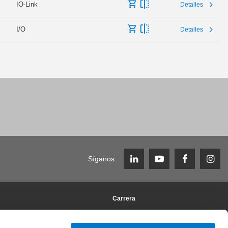
IO-Link
Detalles
I/O
Detalles
Síganos:
Carrera
ORY
Trabajar en Zimmer Group
Ofertas de trabajo