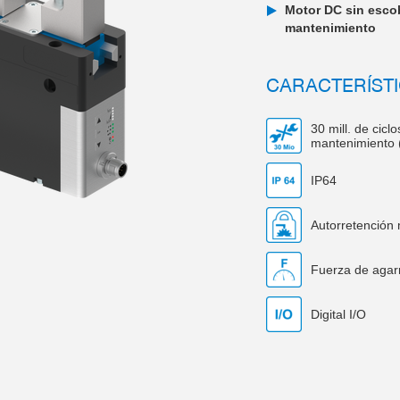
Motor DC sin escob
mantenimiento
CARACTERÍSTI
30 mill. de cicl
mantenimiento 
IP64
Autorretención
Fuerza de agarr
Digital I/O