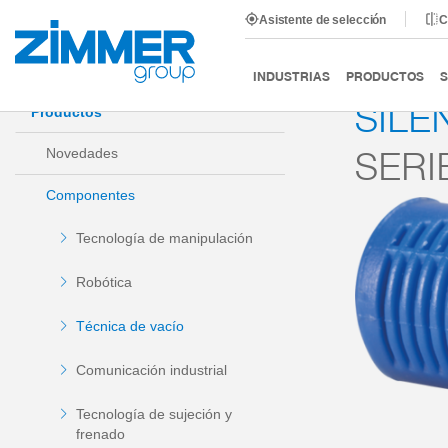
Asistente de selección
C
Inicio
Productos
Componentes
Técnica de vacío
INDUSTRIAS
PRODUCTOS
S
SILE
Productos
SERI
Novedades
Componentes
Tecnología de manipulación
Robótica
Técnica de vacío
Comunicación industrial
Tecnología de sujeción y
frenado