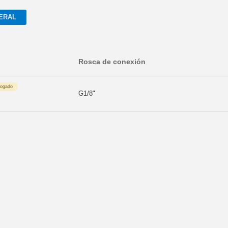
ERAL
Rosca de conexión
logado
G1/8"