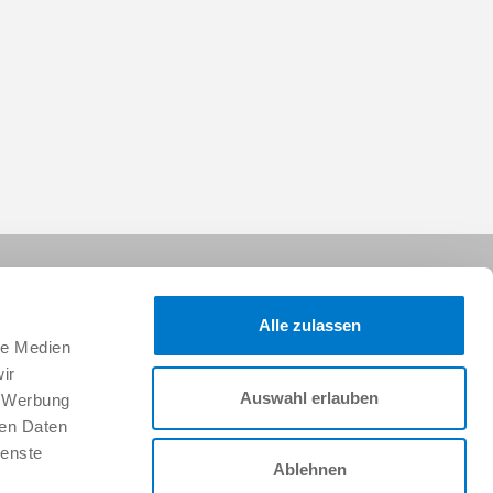
Alle zulassen
le Medien
ir
Auswahl erlauben
, Werbung
Síganos:
ren Daten
ienste
Ablehnen