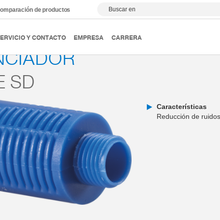
Buscar en
omparación de productos
Accesorios de vacío
Serie SD
ERVICIO Y CONTACTO
EMPRESA
CARRERA
NCIADOR
E SD
Características
Reducción de ruido