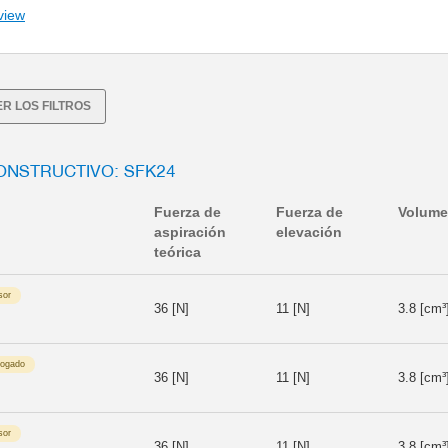
view
R LOS FILTROS
ONSTRUCTIVO: SFK24
Fuerza de
Fuerza de
Volum
aspiración
elevación
teórica
sor
36 [N]
11 [N]
3.8 [cm³
logado
36 [N]
11 [N]
3.8 [cm³
sor
36 [N]
11 [N]
3.8 [cm³