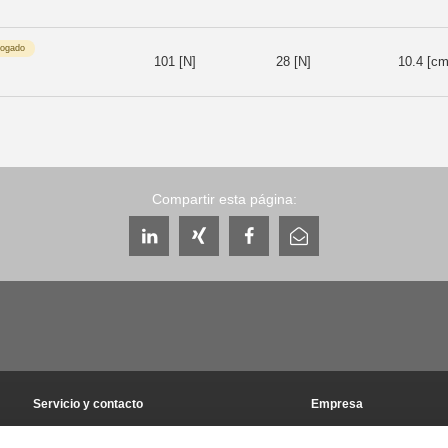
logado
101 [N]
28 [N]
10.4 [cm
Compartir esta página:
Servicio y contacto
Empresa
Personas de contacto a escala mundial
THE KNOW-HOW FACT