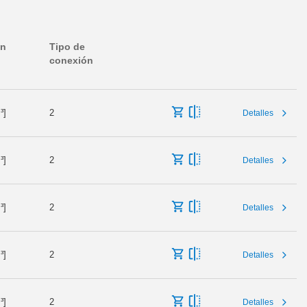
en
Tipo de
conexión
³]
2
Detalles
³]
2
Detalles
³]
2
Detalles
³]
2
Detalles
³]
2
Detalles