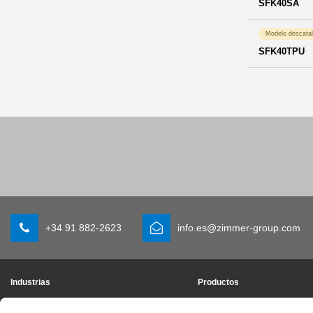
SFK40SA
Modelo descata
SFK40TPU
+34 91 882-2623
info.es@zimmer-group.com
Industrias
Productos
Movilidad
Novedades