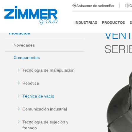
Asistente de selección
C
Inicio
Productos
Componentes
Técnica de vacío
INDUSTRIAS
PRODUCTOS
S
VEN
Productos
SERI
Novedades
Componentes
Tecnología de manipulación
Robótica
Técnica de vacío
Comunicación industrial
Tecnología de sujeción y
frenado