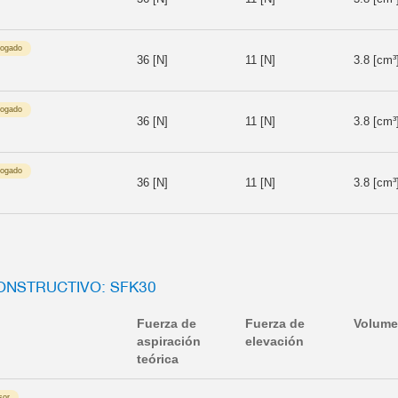
logado
36 [N]
11 [N]
3.8 [cm³
logado
36 [N]
11 [N]
3.8 [cm³
logado
36 [N]
11 [N]
3.8 [cm³
ONSTRUCTIVO: SFK30
Fuerza de
Fuerza de
Volum
aspiración
elevación
teórica
sor