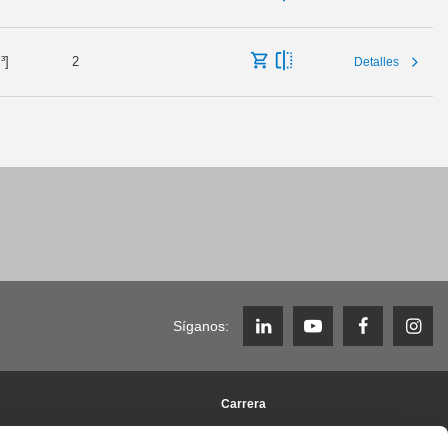
³]
2
Detalles
Síganos:
Carrera
ORY
Trabajar en Zimmer Group