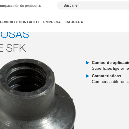
Buscar en
omparación de productos
Ventosas
Serie SFK
ERVICIO Y CONTACTO
EMPRESA
CARRERA
TOSAS
E SFK
Campo de aplicac
Superficies ligerame
Características
Compensa diferencia