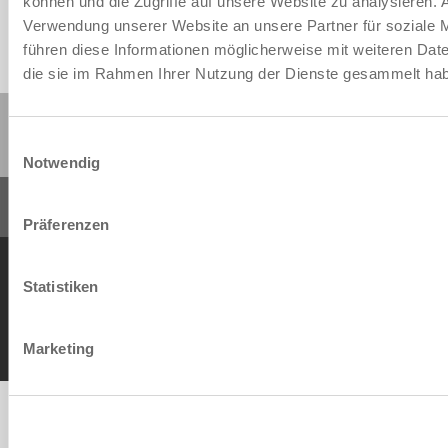
können und die Zugriffe auf unsere Website zu analysieren.
ENVIAR
Verwendung unserer Website an unsere Partner für soziale 
führen diese Informationen möglicherweise mit weiteren Date
die sie im Rahmen Ihrer Nutzung der Dienste gesammelt ha
Compartir esta página:
Einwilligungsauswahl
Notwendig
Präferenzen
Condiciones generales de contrato
Política de privacidad
Nota legal
Contacto
Statistiken
Copyright © ZIMMER GROUP 2026
Marketing