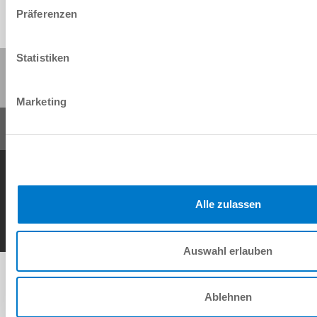
Präferenzen
Statistiken
Compartir esta página:
Marketing
Condiciones generales de contrato
Política de privacidad
Nota legal
Contacto
Copyright © ZIMMER GROUP 2026
Alle zulassen
Auswahl erlauben
Ablehnen