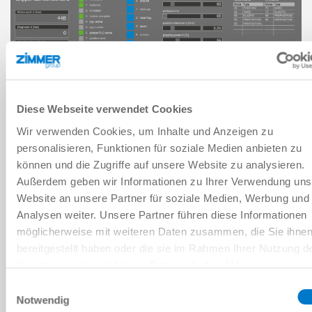
Diese Webseite verwendet Cookies
Wir verwenden Cookies, um Inhalte und Anzeigen zu
personalisieren, Funktionen für soziale Medien anbieten zu
können und die Zugriffe auf unsere Website zu analysieren.
guideZ는 구성 부품의 빠르고 간단한 시운전을 위한 마법사입니다.
Außerdem geben wir Informationen zu Ihrer Verwendung uns
누구나 사용자 안내에 따라 실행 및 시운전할 수 있습니다. 동일한
Website an unsere Partner für soziale Medien, Werbung und
소프트웨어 모듈이 있는 guideZ, expertZ, monitorZ 모드로 전환할
Analysen weiter. Unsere Partner führen diese Informationen
수 있습니다.
möglicherweise mit weiteren Daten zusammen, die Sie ihne
bereitgestellt haben oder die sie im Rahmen Ihrer Nutzung d
expertZ로 완벽해집니다
Dienste gesammelt haben.
Datenschutzerklärung
Einwilligungsauswahl
Notwendig