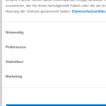
IO-Link
zusammen, die Sie ihnen bereitgestellt haben oder die sie i
Nutzung der Dienste gesammelt haben.
Datenschutzerklär
LWR50F-00-05-A
ISO TK 50
Einwilligungsauswahl
Notwendig
예
Präferenzen
IO-Link
Statistiken
LWR50F-00-06-A
Marketing
ISO TK 50