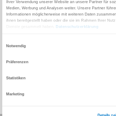
Ihrer Verwendung unserer Website an unsere Partner für soz
다운로드
Medien, Werbung und Analysen weiter. Unsere Partner führe
Informationen möglicherweise mit weiteren Daten zusammen,
ihnen bereitgestellt haben oder die sie im Rahmen Ihrer Nut
PDF 데이터시트
Dienste gesammelt haben.
Datenschutzerklärung
다운로드
Einwilligungsauswahl
Notwendig
Präferenzen
CAD 데이터 다운로드
다운로드
Statistiken
Marketing
Details ze