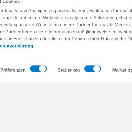
t Cookies
 Inhalte und Anzeigen zu personalisieren, Funktionen für sozia
e Zugriffe auf unsere Website zu analysieren. Außerdem geben w
rwendung unserer Website an unsere Partner für soziale Medien
re Partner führen diese Informationen möglicherweise mit weite
서비스 및 연락처
회사 소개
ereitgestellt haben oder die sie im Rahmen Ihrer Nutzung der D
글로벌 상담자
THE KNOW-HOW FACTORY
chutzerklärung
서비스 담당자
역사
문의 양식
지사
프리세일즈
박람회와 이벤트
Service
품질, 에너지 및 환경 관리
Präferenzen
Statistiken
Marketin
데이터 제공 / 다운로드
Zimmer Group Awards
오는 방법
일반거래조건
Press