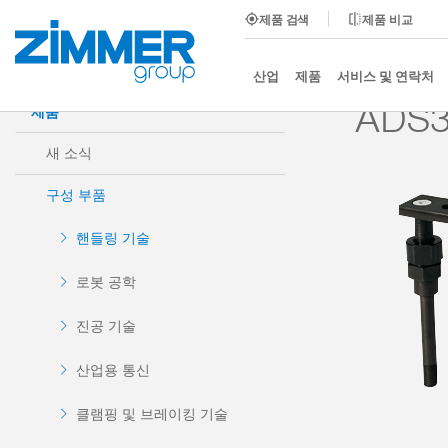
제품 검색
제품 비교
시작
제품
구성 부품
핸들링 기술
액세서리
산업
제품
서비스 및 연락처
ADS3
제품
새 소식
구성 부품
핸들링 기술
로봇 공학
진공 기술
산업용 통신
클램핑 및 브레이킹 기술