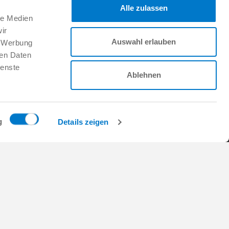
Alle zulassen
le Medien
팔로우하세요:
ir
Auswahl erlauben
, Werbung
ren Daten
지원
ienste
Ablehnen
Zimmer Group에서의 근무
채용 정보
이니셔티브 신청
FAQ
g
Details zeigen
Copyright © ZIMMER GROUP 2026