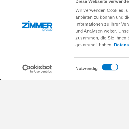
Diese Webseite verwende
Wir verwenden Cookies, um
+82 32 215 9700
info.kr@zimmer-group.com
anbieten zu können und di
Informationen zu Ihrer Ve
und Analysen weiter. Unse
산업
제품
zusammen, die Sie ihnen b
모빌리티
새 소식
gesammelt haben.
Datens
기계 및 플랜트 엔지니어링
구성 부품
소비재
시스템 솔루션
물류
공정 기술
Einwilligungsauswahl
생명 과학
SOFT CLOSE
Notwendig
전자공학
디지털 서비스
로보틱 솔루션
제품 검색
SOFT CLOSE
FAQ
MIM / Plastic parts
일반거래조건
개인정보 보호정책
사이트 정보
연락처