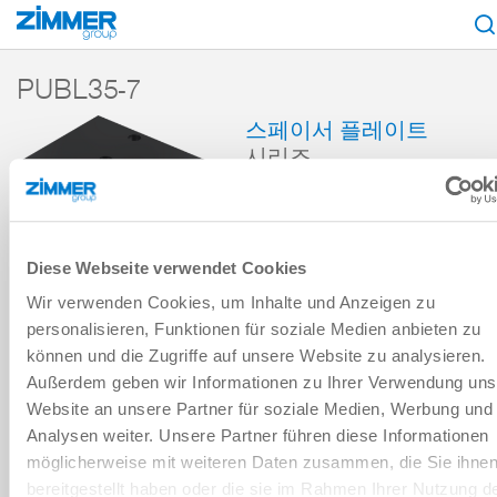
시작
제품
구성 부품
핸들링 기술
액세서리
액세서리 레퍼런스
PUBL35-7
스페이서 플레이트
시리즈
장바구니에 추가
Diese Webseite verwendet Cookies
비교에 추가
Wir verwenden Cookies, um Inhalte und Anzeigen zu
personalisieren, Funktionen für soziale Medien anbieten zu
können und die Zugriffe auf unsere Website zu analysieren.
기술 데이터
Außerdem geben wir Informationen zu Ihrer Verwendung uns
Website an unsere Partner für soziale Medien, Werbung und
Analysen weiter. Unsere Partner führen diese Informationen
다운로드
möglicherweise mit weiteren Daten zusammen, die Sie ihne
bereitgestellt haben oder die sie im Rahmen Ihrer Nutzung d