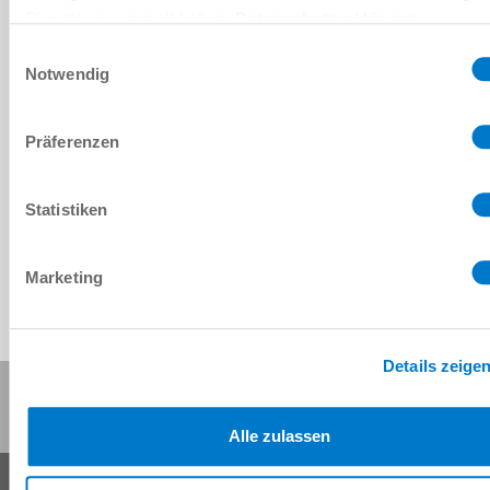
Dienste gesammelt haben.
Datenschutzerklärung
Einwilligungsauswahl
CAD 데이터 다운로드
Notwendig
다운로드
Präferenzen
Statistiken
Marketing
Details zeige
이 페이지 공유:
Alle zulassen