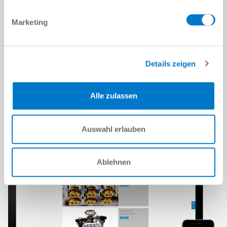
SYSTEM-SHOWROOM
Marketing
사용 예
목공
Details zeigen
Alle zulassen
레퍼런스
Auswahl erlauben
Ablehnen