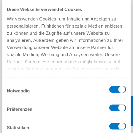
Diese Webseite verwendet Cookies
Wir verwenden Cookies, um Inhalte und Anzeigen zu
personalisieren, Funktionen für soziale Medien anbieten
zu können und die Zugriffe auf unsere Website zu
analysieren. Außerdem geben wir Informationen zu Ihrer
Verwendung unserer Website an unsere Partner für
soziale Medien, Werbung und Analysen weiter. Unsere
기계/설비
Partner führen diese Informationen möglicherweise mit
회전, 그라인딩, 밀링, 호닝이든 기타 가공 방식이든 상관없이 자동
weiteren Daten zusammen, die Sie ihnen bereitgestellt
화가 사용되고 있으며 Zimmer Group은 처음부터 자동화 기술을 선
haben oder die sie im Rahmen Ihrer Nutzung der Dienste
보였습니다. 초반에는 수많은 솔루션이 "외부 장착"되었지만, 현재
gesammelt haben.
Datenschutzerklärung
Einwilligungsauswahl
는 대부분 기계 콘셉트과 디자인에 통합됩니다. 당사는 로봇, 기계
Notwendig
또는 작업 공간에서 직접 사용할 수 있는 공간 절약형 자동화 솔루션
을 제공합니다. 구성 부품은 절삭분과 냉각 윤활제로부터 완벽하게
보호되며, 열악한 작업 조건에서도 최고 성능을 발휘할 수 있는 기술
Präferenzen
시스템을 제공합니다. 더 자세한 내용은 시스템 전시실에서 확인하
십시오.
Statistiken