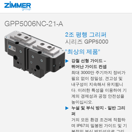
시작
제품
구성 부품
핸들링 기술
2-조 평행 그리퍼
시리즈 GPP5
GPP5006NC-21-A
2조 평행 그리퍼
시리즈 GPP5000
"최상의 제품"
강철 선형 가이드 –
뛰어난 가이드 컨셉
최대 3000만 주기까지 정비가
필요 없이 정밀성, 견고성 및
내구성이 지속해서 유지됩니
다. 이러한 특성을 이용하여 기
계의 경제성과 공정 안전성을
높이십시오.
누설 및 부식 방지 - 일반 그리
퍼
거의 모든 환경 조건에 적합하
며 IP67의 밀봉된 가이드 및 기
본적인 부식 방지성으로 그리