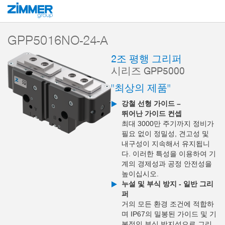
시작
제품
구성 부품
핸들링 기술
2-조 평행 그리퍼
시리즈 GPP5
GPP5016NO-24-A
2조 평행 그리퍼
시리즈 GPP5000
"최상의 제품"
강철 선형 가이드 –
뛰어난 가이드 컨셉
최대 3000만 주기까지 정비가
필요 없이 정밀성, 견고성 및
내구성이 지속해서 유지됩니
다. 이러한 특성을 이용하여 기
계의 경제성과 공정 안전성을
높이십시오.
누설 및 부식 방지 - 일반 그리
퍼
거의 모든 환경 조건에 적합하
며 IP67의 밀봉된 가이드 및 기
본적인 부식 방지성으로 그리