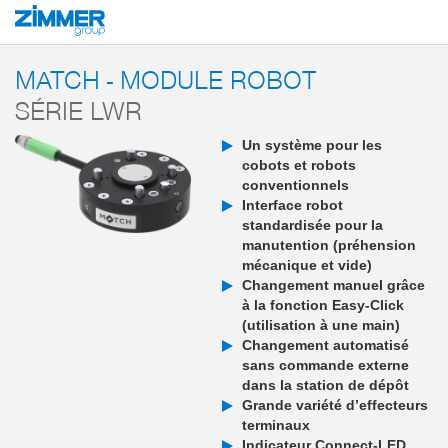
Démarrage
Produits
Composants
Robotique
MATCH - End-of-Arm-E
MATCH - MODULE ROBOT
SÉRIE LWR
Un système pour les
cobots et robots
conventionnels
Interface robot
standardisée pour la
manutention (préhension
mécanique et vide)
Changement manuel grâce
à la fonction Easy-Click
(utilisation à une main)
Changement automatisé
sans commande externe
dans la station de dépôt
Grande variété d’effecteurs
terminaux
Indicateur Connect-LED