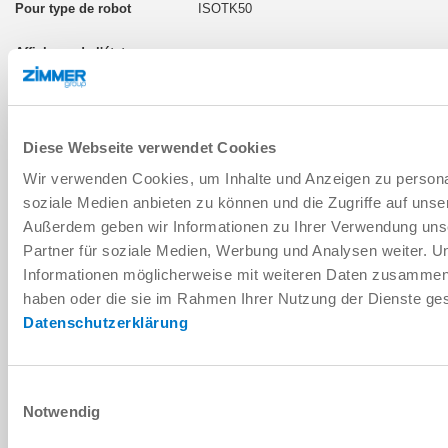
ISOTK50
IO-Link
Diese Webseite verwendet Cookies
Wir verwenden Cookies, um Inhalte und Anzeigen zu personal
LWR50F-00-05-A
soziale Medien anbieten zu können und die Zugriffe auf unse
Außerdem geben wir Informationen zu Ihrer Verwendung uns
ISOTK50
Partner für soziale Medien, Werbung und Analysen weiter. U
Informationen möglicherweise mit weiteren Daten zusammen, d
Oui
haben oder die sie im Rahmen Ihrer Nutzung der Dienste g
Datenschutzerklärung
IO-Link
Einwilligungsauswahl
Notwendig
LWR50F-00-06-A