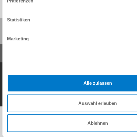
Präferenzen
Statistiken
Partager cette page :
Marketing
Conditions générales de vente
Protection des données
Mentions légales
Contact
Alle zulassen
Copyright © ZIMMER GROUP 2026
Auswahl erlauben
Ablehnen