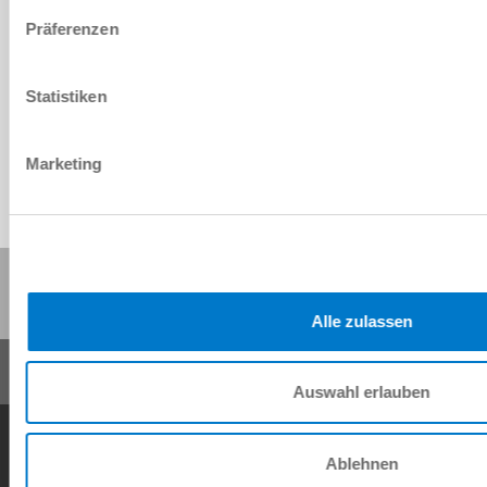
Präferenzen
4 [pièce]
3 [mm]
Statistiken
Marketing
Partager cette page :
Alle zulassen
Auswahl erlauben
Conditions générales de vente
Protection des données
Mentions légales
Contact
Ablehnen
Copyright © ZIMMER GROUP 2026