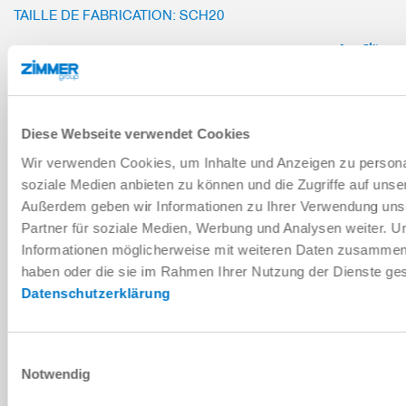
TAILLE DE FABRICATION: SCH20
SCH20-B
6 [mm]
Diese Webseite verwendet Cookies
4 [pièce]
Wir verwenden Cookies, um Inhalte und Anzeigen zu personal
soziale Medien anbieten zu können und die Zugriffe auf unse
1.2 [mm]
Außerdem geben wir Informationen zu Ihrer Verwendung uns
Partner für soziale Medien, Werbung und Analysen weiter. U
Informationen möglicherweise mit weiteren Daten zusammen, d
haben oder die sie im Rahmen Ihrer Nutzung der Dienste g
Datenschutzerklärung
TAILLE DE FABRICATION: SCH23
SCH23-B
Einwilligungsauswahl
Notwendig
6 [mm]