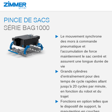
Démarrage
Produits
Solutions système
Outillage end-of-arm et systèmes 
PINCE DE SACS
SÉRIE BAG1000
Le mouvement synchrone
des mors à commande
pneumatique et
l’accumulation de force
maintiennent le sac centré et
assurent une longue durée de
vie
Grands cylindres
d’entraînement pour des
temps de cycle rapides allant
jusqu’à 20 cycles par minute,
en fonction du robot et du
trajet
Fonctions en option telles que
le dispositif de support, la
manutention en couches