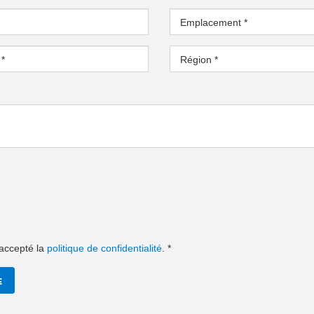
Emplacement
*
l
*
Région
*
t accepté la
politique de confidentialité
.
*
E