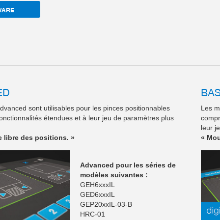
WARE
ED
BAS
vanced sont utilisables pour les pinces positionnables
Les mo
fonctionnalités étendues et à leur jeu de paramètres plus
compri
leur j
 libre des positions. »
« Mou
Advanced pour les séries de
modèles suivantes :
GEH6xxxIL
GED6xxxIL
GEP20xxIL-03-B
HRC-01