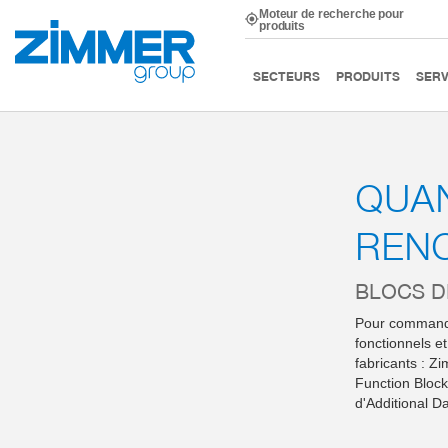
Moteur de recherche pour
produits
Démarrage
Communication/ Services numériques
Blocs
SECTEURS
PRODUITS
SERV
QUAN
REN
BLOCS D
Pour commande
fonctionnels e
fabricants : Z
Function Block
d'Additional D