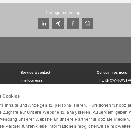
Partager cette page :
Service & contact
Qui sommes-nous
Interlocuteurs
THE KNOW-HOW FA
Contact du service
Histoire
Formulaire de contact
Localités
t Cookies
Pré-vente
Salons et événement
 Inhalte und Anzeigen zu personalisieren, Funktionen für sozia
Service
Gestion de la qualité,
l'environnement
e Zugriffe auf unsere Website zu analysieren. Außerdem geben w
Fourniture / téléchargement de
données
Zimmer Group Award
rwendung unserer Website an unsere Partner für soziale Medien
Accès
Conditions générales
re Partner führen diese Informationen möglicherweise mit weite
Press