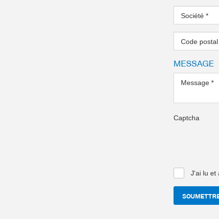
Société
*
Code posta
MESSAGE
Message
*
Captcha
J'ai lu e
SOUMETTR