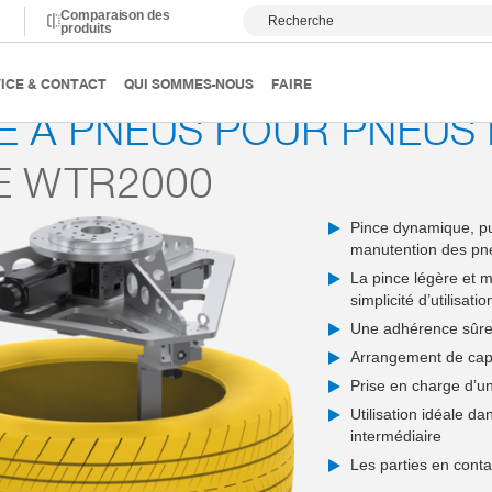
Comparaison des
Recherche
produits
 end-of-arm et systèmes de préhension
Systèmes de préhension
ICE & CONTACT
QUI SOMMES-NOUS
FAIRE
E À PNEUS POUR PNEUS 
E WTR2000
Pince dynamique, pui
manutention des pne
La pince légère et m
simplicité d’utilisatio
Une adhérence sûre 
Arrangement de capt
Prise en charge d’u
Utilisation idéale 
intermédiaire
Les parties en conta