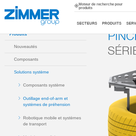
Moteur de recherche pour
produits
Démarrage
Produits
Solutions système
Outillage
SECTEURS
PRODUITS
SERV
PINC
Produits
SÉRI
Nouveautés
Composants
Solutions système
Composants système
Outillage end-of-arm et
systèmes de préhension
Robotique mobile et systèmes
de transport