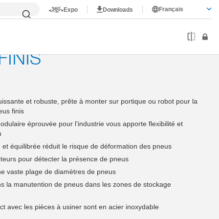
Français
Expo
Downloads
Roues, pneus et jantes
Pince expansible à 3 mors
FINIS
ssante et robuste, prête à monter sur portique ou robot pour la
us finis
odulaire éprouvée pour l’industrie vous apporte flexibilité et
n
et équilibrée réduit le risque de déformation des pneus
eurs pour détecter la présence de pneus
ne vaste plage de diamètres de pneus
dans la manutention de pneus dans les zones de stockage
ct avec les pièces à usiner sont en acier inoxydable