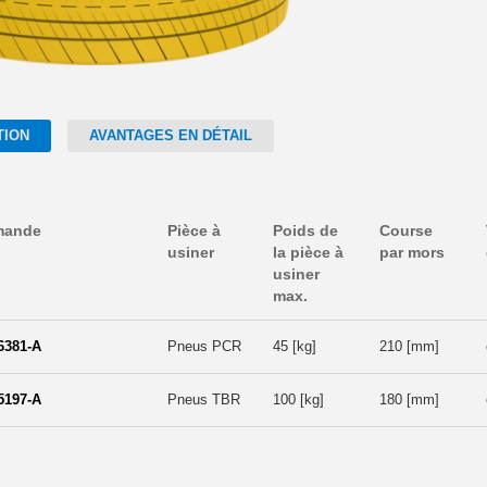
TION
AVANTAGES EN DÉTAIL
mande
Pièce à
Poids de
Course
usiner
la pièce à
par mors
usiner
max.
6381-A
Pneus PCR
45 [kg]
210 [mm]
5197-A
Pneus TBR
100 [kg]
180 [mm]