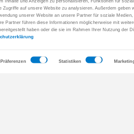
 Inhalte und Anzeigen zu personalisieren, Funktionen für sozia
e Zugriffe auf unsere Website zu analysieren. Außerdem geben w
rwendung unserer Website an unsere Partner für soziale Medien
re Partner führen diese Informationen möglicherweise mit weite
Service & contact
Qui sommes-nous
ereitgestellt haben oder die sie im Rahmen Ihrer Nutzung der D
chutzerklärung
Interlocuteurs
THE KNOW-HOW FA
Contact du service
Histoire
Formulaire de contact
Localités
Pré-vente
Salons et événement
Präferenzen
Statistiken
Marketin
Service
Gestion de la qualité,
l'environnement
Fourniture / téléchargement de
données
Zimmer Group Award
Accès
Conditions générales
Press
les
Contact