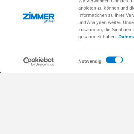
Wir verwenden Cookies, um
+33 388 833896
info.fr@zimmer-group.com
anbieten zu können und di
Informationen zu Ihrer Ve
und Analysen weiter. Unse
Secteurs
Produits
zusammen, die Sie ihnen b
gesammelt haben.
Datens
Mobilité
Nouveautés
Construction de machineset
Composants
d’installations
Solutions système
Biens de consommation
Technique des procédés
Einwilligungsauswahl
Notwendig
Logistique
SOFT CLOSE
Biologie
Services numériques
Électronique
Moteur de recherche pour
Solutions de robotique
produits
SOFT CLOSE
FAQ
MIM / Plastic parts
Conditions générales de vente
Protection des données
Mentions léga