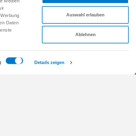
le Medien
Suivez-nous sur :
ir
Auswahl erlauben
, Werbung
ren Daten
Faire
ienste
Ablehnen
CTORY
Travailler chez Zimmer
Group
Offres d’emploi
Demande d'initiative
s
g
Details zeigen
FAQ
 de l'énergie et de
s
 de vente
Copyright © ZIMMER GROUP 2026